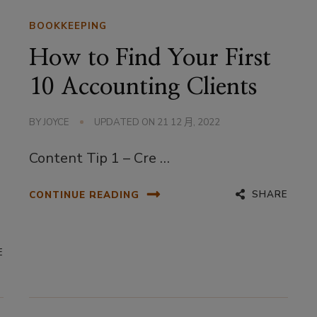
BOOKKEEPING
How to Find Your First
10 Accounting Clients
BY
JOYCE
UPDATED ON
21 12 月, 2022
Content Tip 1 – Cre …
SHARE
CONTINUE READING
E