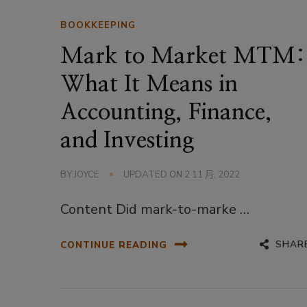
BOOKKEEPING
Mark to Market MTM:
What It Means in
Accounting, Finance,
and Investing
BY
JOYCE
UPDATED ON
2 11 月, 2022
Content Did mark-to-marke …
SHAR
CONTINUE READING