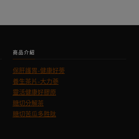
商品介紹
保肝護胃-健康好蒡
養生茶片-大力蔘
靈活健康好膠原
糖切分解茶
糖切苦瓜多胜肽