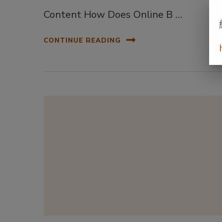
Content How Does Online B …
CONTINUE READING