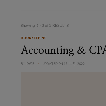
Showing: 1 - 3 of 3 RESULTS
BOOKKEEPING
Accounting & CP
BY
JOYCE
UPDATED ON
17 11 月, 2022