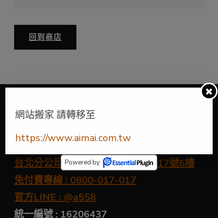
回到商店
網站搬家 請轉移至
關於我們
https://www.aimai.com.tw
總公司 : 台南市海安路三段135巷103號
台北分公司 : 台北市中山區長春路17號6樓
Powered by
免付費專線 : 0800-017-017
官方LINE : @a558
統一編號 : 16206437